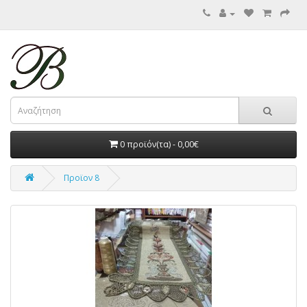
0 προϊόν(τα) - 0,00€
Προϊον 8