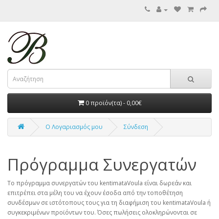
0 προϊόν(τα) - 0,00€
O Λογαριασμός μου
Σύνδεση
Πρόγραμμα Συνεργατών
Το πρόγραμμα συνεργατών του kentimataVoula είναι δωρεάν και
επιτρέπει στα μέλη του να έχουν έσοδα από την τοποθέτηση
συνδέσμων σε ιστότοπους τους για τη διαφήμιση του kentimataVoula ή
συγκεκριμένων προϊόντων του. Όσες πωλήσεις ολοκληρώνονται σε